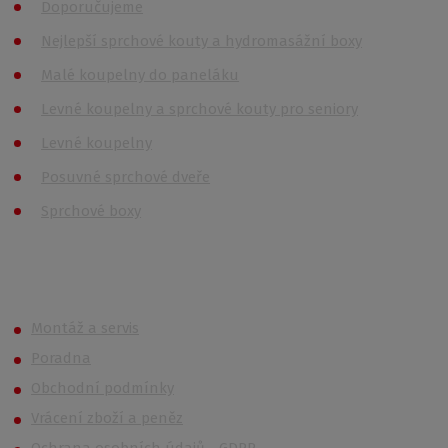
Doporučujeme
Nejlepší sprchové kouty a hydromasážní boxy
Malé koupelny do paneláku
Levné koupelny a sprchové kouty pro seniory
Levné koupelny
Posuvné sprchové dveře
Sprchové boxy
Roth OUTLET
Montáž a servis
Poradna
Obchodní podmínky
Vrácení zboží a peněz
Ochrana osobních údajů - GDPR