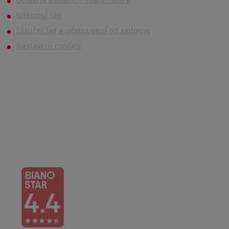
Nákupní řád
Záruční list a odstoupení od smlouvy
Nastavení cookies
Kontakt
Po – Čt: 6:00 – 16:30
Pá: 6:00 – 14:30
733 627 977