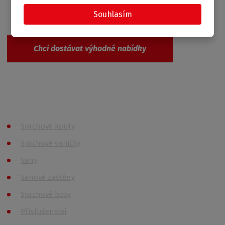
Souhlasím
Chci dostávat výhodné nabídky
Souhlasím se
zpracováním osobních údajů
.
Produkty
Sprchové kouty
Sprchové vaničky
Vany
Vanové zástěny
Sprchové boxy
Příslušenství