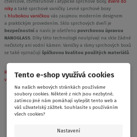
čtvercové, čtvrtkruhové i atypické sprchové boxy,
dveře do
niky
a také sprchové vaničky. Levné sprchové boxy
s
hlubokou vaničkou
vás zaujmou moderním designem
a praktickým provedením. Sklo sprchových dveří je
bezpečnostní
a navíc je ošetřeno
povrchovou úpravou
NANOGLASS
. Díky této technologii neulpívají na skle žádné
nečistoty ani vodní kámen. Vaničky a rámy sprchových boxů
se také vyznačují
špičkovou kvalitou použitých materiálů
.
Rohové akrylátové
Vany 1500
Akrylátové vany
Tento e-shop využívá cookies
vany 140 cm
mm
160 cm
Na našich webových stránkách používáme
soubory cookies. Některé z nich jsou nezbytné,
zatímco jiné nám pomáhají vylepšit tento web a
váš uživatelský zážitek. Souhlasíte s používáním
všech cookies?
Získejte přehled o novinkách a akcích
Nastavení