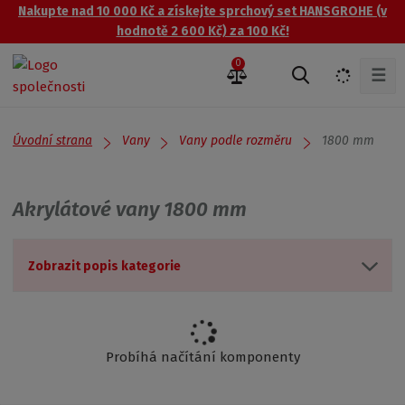
Nakupte nad 10 000 Kč a získejte sprchový set HANSGROHE (v
hodnotě 2 600 Kč) za 100 Kč!
0
☰
V
y
h
l
Úvodní strana
1800 mm
Vany
Vany podle rozměru
e
d
a
Akrylátové vany 1800 mm
t
Zobrazit popis kategorie
Probíhá načítání komponenty