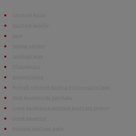
Produkty
Sprchové kouty
Sprchové vaničky
Vany
Vanové zástěny
Sprchové boxy
Příslušenství
Doporučujeme
Nejlepší sprchové kouty a hydromasážní boxy
Malé koupelny do paneláku
Levné koupelny a sprchové kouty pro seniory
Levné koupelny
Posuvné sprchové dveře