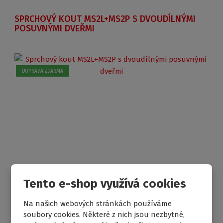
SPRCHOVÝ KOUT MS2L+MS2P S DVOUDÍLNÝMI
POSUVNÝMI DVEŘMI
DOPRAVA ZDARMA
Tento e-shop využívá cookies
Na našich webových stránkách používáme
10 953 Kč
od
soubory cookies. Některé z nich jsou nezbytné,