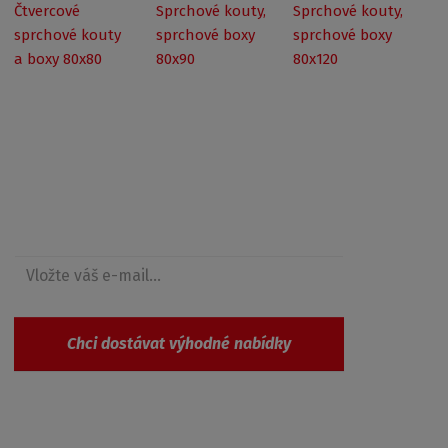
Čtvercové
Sprchové kouty,
Sprchové kouty,
sprchové kouty
sprchové boxy
sprchové boxy
a boxy 80x80
80x90
80x120
Získejte přehled o novinkách a akcích
Chci dostávat výhodné nabídky
Souhlasím se
zpracováním osobních údajů
.