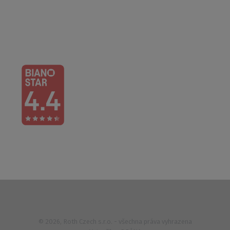
Po – Čt: 6:00 – 16:30
Pá: 6:00 – 14:30
733 627 977
© 2026, Roth Czech s.r.o. - všechna práva vyhrazena