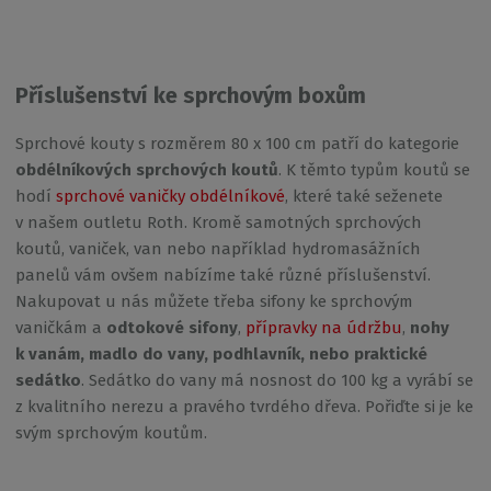
Příslušenství ke sprchovým boxům
Sprchové kouty s rozměrem 80 x 100 cm patří do kategorie
obdélníkových sprchových koutů
. K těmto typům koutů se
hodí
sprchové vaničky obdélníkové
, které také seženete
v našem outletu Roth. Kromě samotných sprchových
koutů, vaniček, van nebo například hydromasážních
panelů vám ovšem nabízíme také různé příslušenství.
Nakupovat u nás můžete třeba sifony ke sprchovým
vaničkám a
odtokové sifony
,
přípravky na údržbu
,
nohy
k vanám, madlo do vany, podhlavník, nebo praktické
sedátko
. Sedátko do vany má nosnost do 100 kg a vyrábí se
z kvalitního nerezu a pravého tvrdého dřeva. Pořiďte si je ke
svým sprchovým koutům.