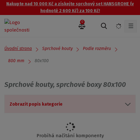
Nakupte nad 10 000 Kč a získejte sprchový set HANSGROHE (v
hodnotě 2 600 Kč) za 100 Kč!
0
☰
V
y
h
l
Úvodní strana
Sprchové kouty
Podle rozměru
e
d
80x100
800 mm
a
t
Sprchové kouty, sprchové boxy 80x100
Zobrazit popis kategorie
Probíhá načítání komponenty