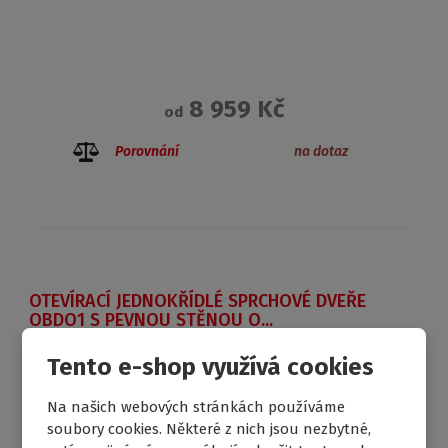
8 959 Kč
od
Porovnání
na dotaz
OTEVÍRACÍ JEDNOKŘÍDLÉ SPRCHOVÉ DVEŘE
OBDO1 S PEVNOU STĚNOU O...
Tento e-shop využívá cookies
Na našich webových stránkách používáme
DOPRAVA ZDARMA
soubory cookies. Některé z nich jsou nezbytné,
NOVINKA