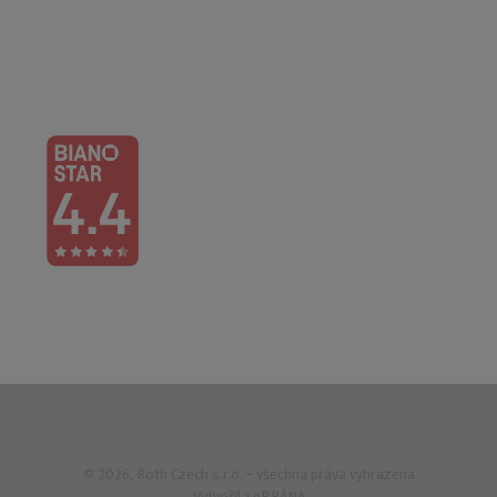
Pá: 6:00 – 14:30
733 627 977
© 2026, Roth Czech s.r.o. - všechna práva vyhrazena
Vytvořila
eBRÁNA