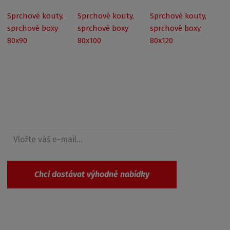
Sprchové kouty,
Sprchové kouty,
Sprchové kouty,
sprchové boxy
sprchové boxy
sprchové boxy
80x90
80x100
80x120
Získejte přehled o novinkách a akcích
Chci dostávat výhodné nabídky
Souhlasím se
zpracováním osobních údajů
.
Produkty