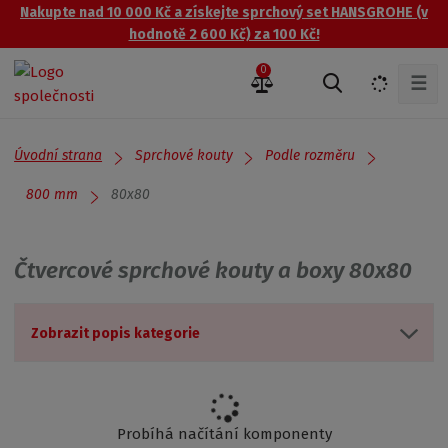
Nakupte nad 10 000 Kč a získejte sprchový set HANSGROHE (v
hodnotě 2 600 Kč) za 100 Kč!
0
☰
V
y
h
l
Úvodní strana
Sprchové kouty
Podle rozměru
e
d
80x80
800 mm
a
t
Čtvercové sprchové kouty a boxy 80x80
Zobrazit popis kategorie
Probíhá načítání komponenty