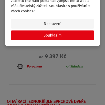
zatímco jiné nám pomáhají vylepšit tento web a
váš uživatelský zážitek. Souhlasíte s používáním
všech cookies?
Nastavení
Souhlasím
9 397 Kč
od
Porovnání
Skladem
OTEVÍRACÍ JEDNOKŘÍDLÉ SPRCHOVÉ DVEŘE