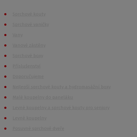
Sprchové kouty
Sprchové vaničky
Vany
Vanové zástěny
Sprchové boxy
Příslušenství
Doporučujeme
Nejlepší sprchové kouty a hydromasážní boxy
Malé koupelny do paneláku
Levné koupelny a sprchové kouty pro seniory
Levné koupelny
Posuvné sprchové dveře