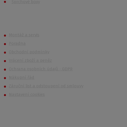
Sprchové boxy
Roth OUTLET
Montáž a servis
Poradna
Obchodní podmínky
Vrácení zboží a peněz
Ochrana osobních údajů - GDPR
Nákupní řád
Záruční list a odstoupení od smlouvy
Nastavení cookies
Kontakt
Po – Čt: 6:00 – 16:30