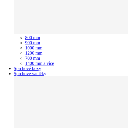
800 mm
900 mm
1000 mm
1200 mm
700 mm
1400 mm a více
Sprchové boxy
Sprchové vaničky