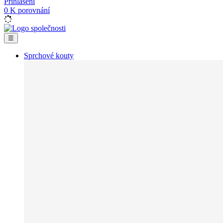
Přihlášení
0
K porovnání
☰
Sprchové kouty