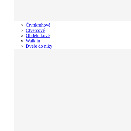
Čtvrtkruhové
Čtvercové
Obdélníkové
Walk in
Dveře do niky