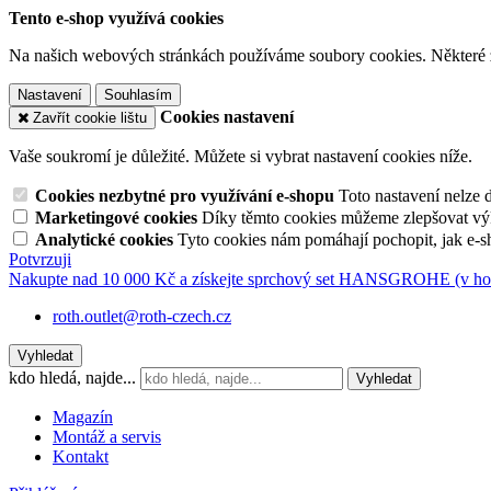
Tento e-shop využívá cookies
Na našich webových stránkách používáme soubory cookies. Některé z n
Nastavení
Souhlasím
Cookies nastavení
Zavřít cookie lištu
Vaše soukromí je důležité. Můžete si vybrat nastavení cookies níže.
Cookies nezbytné pro využívání e-shopu
Toto nastavení nelze 
Marketingové cookies
Díky těmto cookies můžeme zlepšovat výko
Analytické cookies
Tyto cookies nám pomáhají pochopit, jak e-s
Potvrzuji
Nakupte nad 10 000 Kč a získejte sprchový set HANSGROHE (v hod
roth.outlet@roth-czech.cz
Vyhledat
kdo hledá, najde...
Vyhledat
Magazín
Montáž a servis
Kontakt