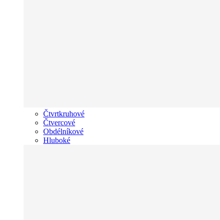
Čtvrtkruhové
Čtvercové
Obdélníkové
Hluboké