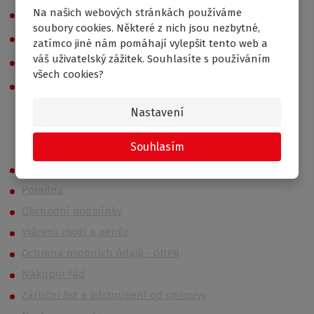
Na našich webových stránkách používáme
Levné koupelny a sprchové kouty pro seniory
soubory cookies. Některé z nich jsou nezbytné,
Levné koupelny
zatímco jiné nám pomáhají vylepšit tento web a
váš uživatelský zážitek. Souhlasíte s používáním
Posuvné sprchové dveře
všech cookies?
Sprchové boxy
Nastavení
Roth OUTLET
Souhlasím
Montáž a servis
Poradna
Obchodní podmínky
Vrácení zboží a peněz
Ochrana osobních údajů - GDPR
Nákupní řád
Záruční list a odstoupení od smlouvy