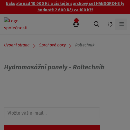
Nakupte nad 10 000 Kč a získejte sprchový set HANSGROHE (v
hodnotě 2 600 Kč) za 100 Kč!
0
☰
V
y
h
l
Úvodní strana
Roltechnik
Sprchové boxy
e
d
a
Hydromasážní panely - Roltechnik
t
Získejte přehled o novinkách a akcích