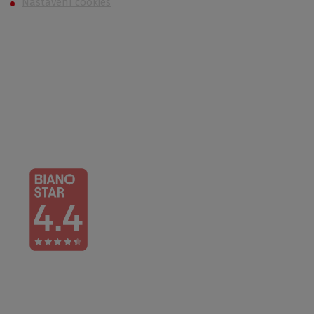
Nastavení cookies
Kontakt
Po – Čt: 6:00 – 16:30
Pá: 6:00 – 14:30
733 627 977