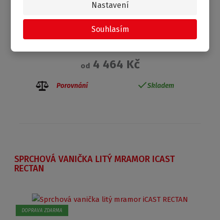
Nastavení
Souhlasím
4 464 Kč
od
Porovnání
Skladem
SPRCHOVÁ VANIČKA LITÝ MRAMOR ICAST
RECTAN
DOPRAVA ZDARMA