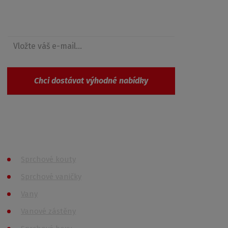
Získejte přehled o novinkách a akcích
Chci dostávat výhodné nabídky
Souhlasím se
zpracováním osobních údajů
.
Produkty
Sprchové kouty
Sprchové vaničky
Vany
Vanové zástěny