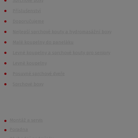
Sprchové boxy
Příslušenství
Doporučujeme
Nejlepší sprchové kouty a hydromasážní boxy
Malé koupelny do paneláku
Levné koupelny a sprchové kouty pro seniory
Levné koupelny
Posuvné sprchové dveře
Sprchové boxy
Roth OUTLET
Montáž a servis
Poradna