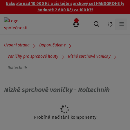
Nakupte nad 10 000 Kč a získejte sprchový set HANSGROHE (v
hodnotě 2 600 Kč) za 100 Kč!
0
☰
V
y
h
l
Úvodní strana
Doporučujeme
e
d
Vaničky pro sprchové kouty
Nízké sprchové vaničky
a
Roltechnik
t
Nízké sprchové vaničky - Roltechnik
Probíhá načítání komponenty