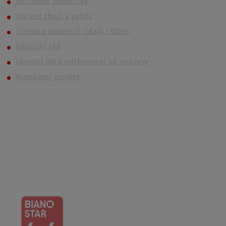
Obchodní podmínky
Vrácení zboží a peněz
Ochrana osobních údajů - GDPR
Nákupní řád
Záruční list a odstoupení od smlouvy
Nastavení cookies
Kontakt
Po – Čt: 6:00 – 16:30
Pá: 6:00 – 14:30
733 627 977