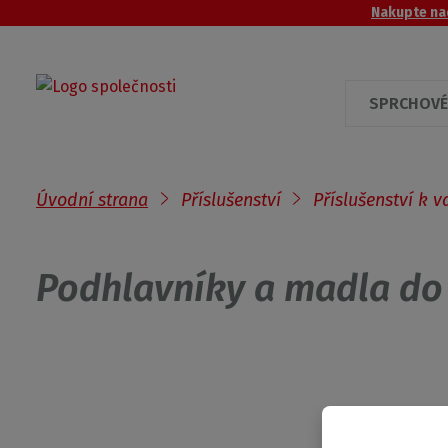
Nakupte nad
SPRCHOVÉ
Úvodní strana
Příslušenství
Příslušenství k 
Podhlavníky a madla do 
Získejte přehled o novinkách
a akcích