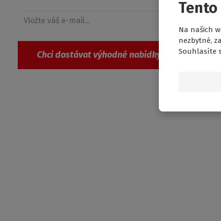
Tento
Na našich w
nezbytné, za
Souhlasíte 
Chci dostávat výhodné nabídky
Souhlasím se
zpracováním osobních údajů
.