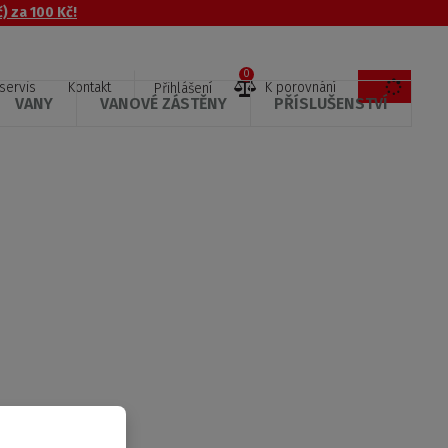
) za 100 Kč!
0
servis
Kontakt
K porovnání
Přihlášení
VANY
VANOVÉ ZÁSTĚNY
PŘÍSLUŠENSTVÍ
TLET
Kontakt