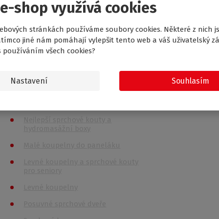
Montáž a se
Sprchové kouty
 e-shop využívá cookies
Poradna
Sprchové vaničky
ebových stránkách používáme soubory cookies. Některé z nich j
Obchodní p
Vany
tímco jiné nám pomáhají vylepšit tento web a váš uživatelský zá
Vrácení zbo
s používáním všech cookies?
Vanové zástěny
Ochrana os
Sprchové boxy
Nákupní řá
Nastavení
Souhlasím
Příslušenství
Záruční lis
Doporučujeme
Nastavení c
Nejlepší sprchové kouty a
hydromasážní boxy
Malé koupelny do paneláku
Levné koupelny a sprchové kouty
pro seniory
Levné koupelny
Posuvné sprchové dveře