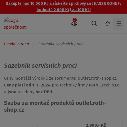
Nakupte nad 10 000 Kč a získejte sprchový set HANSGROHE (v
hodnotě 2 600 Kč) za 100 Kč!
0
☰
V
y
h
l
Úvodní strana
Sazebník servisních prací
e
d
a
Sazebník servisních prací
t
Ceny montáží výrobků ze sortimentu outlet.roth-shop.cz.
Ceny platí od 1. 1. 2024
pro techniky firmy Roth Czech s.r.o.
a
jsou
uvedeny
bez DPH.
Sazba za montáž produktů outlet.roth-
shop.cz
2.990,- Kč