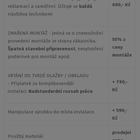
690,- Kč
reklamací a zaměření. Účtuje se
každá
návštěva technikem!
ZMAŘENÁ MONTÁŽ - Jedná se o znemožnění
50% z
provedení montáže ze strany zákazníka.
ceny
Špatná stavební připravenost
, nevytvoření
montáže
podmínek pro montáž apod.
VRTÁNÍ DO TVRDÉ DLAŽBY / OBKLADU
+ 790,-
- Příplatek za komplikovanější
Kč
instalaci.
Nadstandardní rozsah práce
.
+ 590,-
Manipulace výrobku do místa instalace.
Kč
prodejní
Použitý materiál