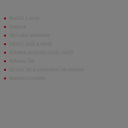
Roth OUTLET
Montáž a servis
Poradna
Obchodní podmínky
Vrácení zboží a peněz
Ochrana osobních údajů - GDPR
Nákupní řád
Záruční list a odstoupení od smlouvy
Nastavení cookies
Kontakt
Po – Čt: 6:00 – 16:30
Pá: 6:00 – 14:30
733 627 977