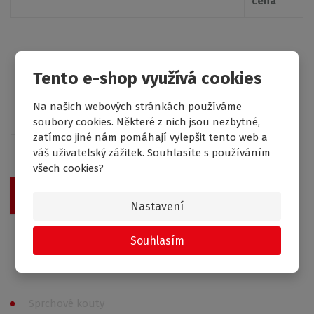
cena
Tento e-shop využívá cookies
Na našich webových stránkách používáme
Získejte přehled o novinkách a akcích
soubory cookies. Některé z nich jsou nezbytné,
zatímco jiné nám pomáhají vylepšit tento web a
váš uživatelský zážitek. Souhlasíte s používáním
všech cookies?
Chci dostávat výhodné nabídky
Nastavení
Souhlasím se
zpracováním osobních údajů
.
Souhlasím
Produkty
Sprchové kouty