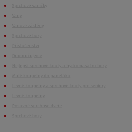
Sprchové vaničky
Vany
Vanové zástěny
Sprchové boxy
Příslušenství
Doporučujeme
Nejlepší sprchové kouty a hydromasážní boxy
Malé koupelny do paneláku
Levné koupelny a sprchové kouty pro seniory
Levné koupelny
Posuvné sprchové dveře
Sprchové boxy