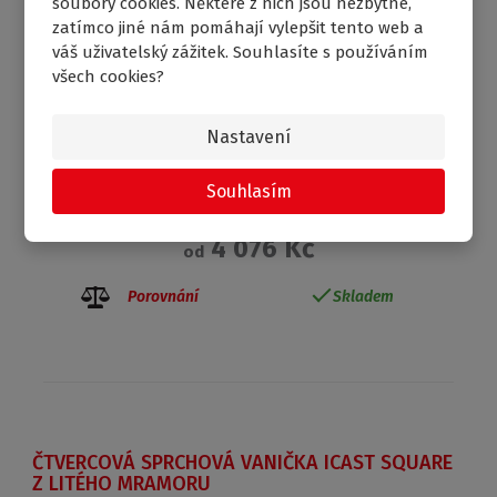
soubory cookies. Některé z nich jsou nezbytné,
zatímco jiné nám pomáhají vylepšit tento web a
váš uživatelský zážitek. Souhlasíte s používáním
všech cookies?
Nastavení
Souhlasím
4 076 Kč
od
Porovnání
Skladem
ČTVERCOVÁ SPRCHOVÁ VANIČKA ICAST SQUARE
Z LITÉHO MRAMORU