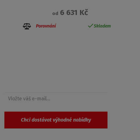
6 631 Kč
od
Porovnání
Skladem
Získejte přehled o novinkách a akcích
Chci dostávat výhodné nabídky
Souhlasím se
zpracováním osobních údajů
.