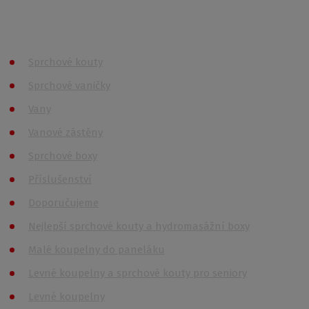
Produkty
Sprchové kouty
Sprchové vaničky
Vany
Vanové zástěny
Sprchové boxy
Příslušenství
Doporučujeme
Nejlepší sprchové kouty a hydromasážní boxy
Malé koupelny do paneláku
Levné koupelny a sprchové kouty pro seniory
Levné koupelny