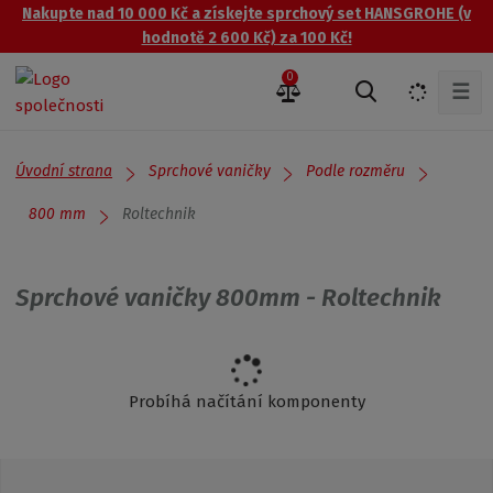
Nakupte nad 10 000 Kč a získejte sprchový set HANSGROHE (v
hodnotě 2 600 Kč) za 100 Kč!
0
☰
V
y
h
l
Úvodní strana
Sprchové vaničky
Podle rozměru
e
d
Roltechnik
800 mm
a
t
Sprchové vaničky 800mm - Roltechnik
Probíhá načítání komponenty