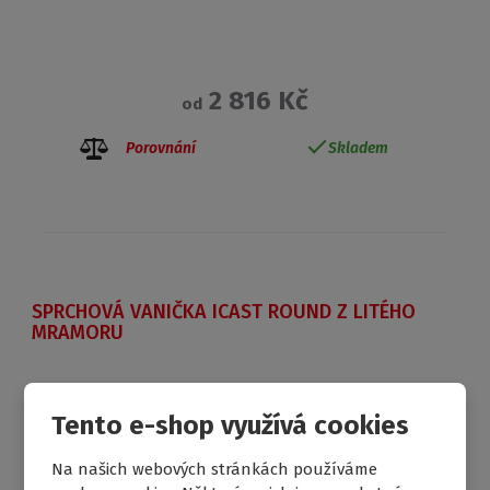
2 816 Kč
od
Porovnání
Skladem
SPRCHOVÁ VANIČKA ICAST ROUND Z LITÉHO
MRAMORU
Tento e-shop využívá cookies
DOPRAVA ZDARMA
Na našich webových stránkách používáme