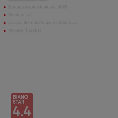
Ochrana osobních údajů - GDPR
Nákupní řád
Záruční list a odstoupení od smlouvy
Nastavení cookies
Kontakt
Po – Čt: 6:00 – 16:30
Pá: 6:00 – 14:30
733 627 977