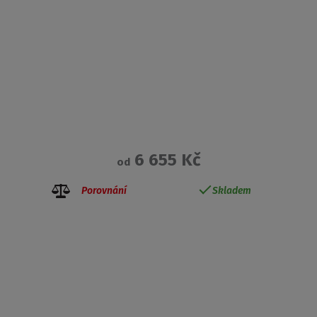
6 655 Kč
od
Porovnání
Skladem
Získejte přehled o novinkách a akcích