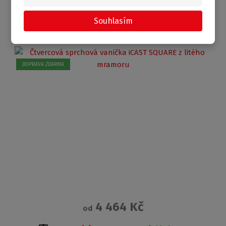
ČTVERCOVÁ SPRCHOVÁ VANIČKA ICAST SQUARE
Z LITÉHO MRAMORU
Souhlasím
DOPRAVA ZDARMA
4 464 Kč
od