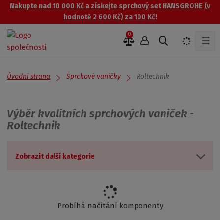
Nakupte nad 10 000 Kč a získejte sprchový set HANSGROHE (v
hodnotě 2 600 Kč) za 100 Kč!
0
☰
V
y
h
l
Úvodní strana
Roltechnik
Sprchové vaničky
e
d
a
Výběr kvalitních sprchových vaniček -
t
Roltechnik
Zobrazit další kategorie
Probíhá načítání komponenty