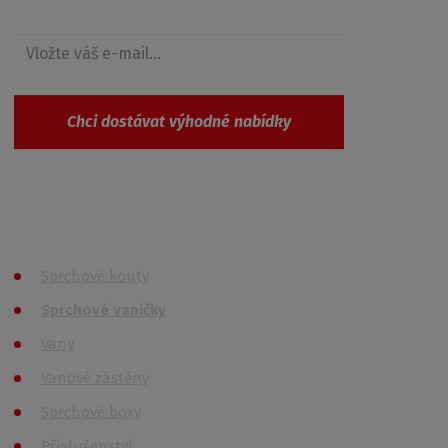
Chci dostávat výhodné nabídky
Souhlasím se
zpracováním osobních údajů
.
Produkty
Sprchové kouty
Sprchové vaničky
Vany
Vanové zástěny
Sprchové boxy
Příslušenství