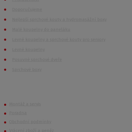
Doporučujeme
Nejlepší sprchové kouty a hydromasážní boxy
Malé koupelny do paneláku
Levné koupelny a sprchové kouty pro seniory
Levné koupelny
Posuvné sprchové dveře
Sprchové boxy
Roth OUTLET
Montáž a servis
Poradna
Obchodní podmínky
Vrácení zboží a peněz