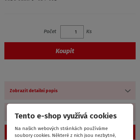
Počet
Ks
Koupit
Zobrazit detailní popis
Zobrazit technické parametry
Tento e-shop využívá cookies
Na našich webových stránkách používáme
Zobrazit hodnocení produktu
soubory cookies. Některé z nich jsou nezbytné,