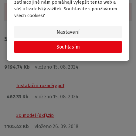
zatímco jiné nám pomáhají vylepšit tento web a
váš uživatelský zážitek. Souhlasíte s používáním
Zobrazit související produkty
všech cookies?
Nastavení
Soubory pro stažení
Souhlasím
Montážní návod MD2.pdf
9194.74 Kb
vloženo 15. 08. 2024
Instalační rozměry.pdf
462.33 Kb
vloženo 15. 08. 2024
3D model (dxf).zip
1105.42 Kb
vloženo 26. 09. 2018