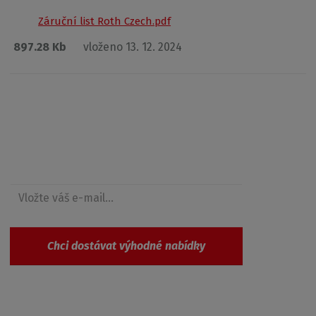
Záruční list Roth Czech.pdf
897.28 Kb
vloženo 13. 12. 2024
Získejte přehled o novinkách a akcích
Chci dostávat výhodné nabídky
Souhlasím se
zpracováním osobních údajů
.