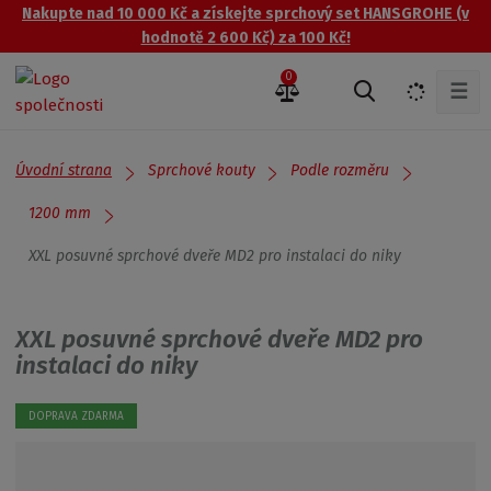
Nakupte nad 10 000 Kč a získejte sprchový set HANSGROHE (v
hodnotě 2 600 Kč) za 100 Kč!
0
☰
V
y
h
l
Úvodní strana
Sprchové kouty
Podle rozměru
e
d
1200 mm
a
XXL posuvné sprchové dveře MD2 pro instalaci do niky
t
XXL posuvné sprchové dveře MD2 pro
instalaci do niky
DOPRAVA ZDARMA