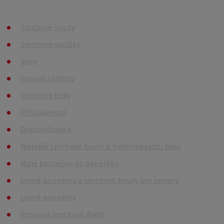
Produkty
Sprchové kouty
Sprchové vaničky
Vany
Vanové zástěny
Sprchové boxy
Příslušenství
Doporučujeme
Nejlepší sprchové kouty a hydromasážní boxy
Malé koupelny do paneláku
Levné koupelny a sprchové kouty pro seniory
Levné koupelny
Posuvné sprchové dveře