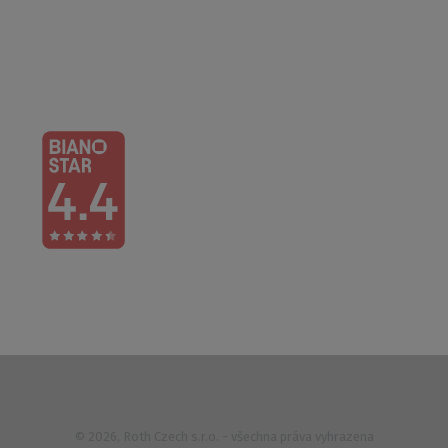
Po – Čt: 6:00 – 16:30
Pá: 6:00 – 14:30
733 627 977
© 2026, Roth Czech s.r.o. - všechna práva vyhrazena