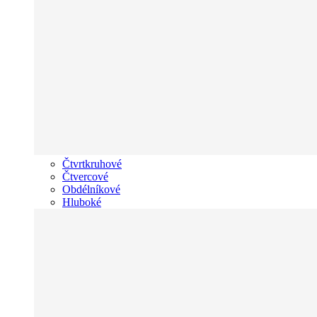
Čtvrtkruhové
Čtvercové
Obdélníkové
Hluboké