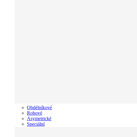
Obdélníkové
Rohové
Asymetrické
Speciální