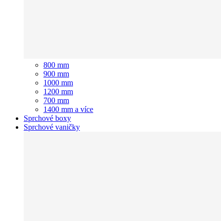
800 mm
900 mm
1000 mm
1200 mm
700 mm
1400 mm a více
Sprchové boxy
Sprchové vaničky