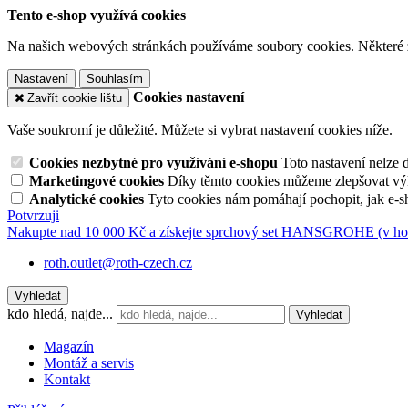
Tento e-shop využívá cookies
Na našich webových stránkách používáme soubory cookies. Některé z n
Nastavení
Souhlasím
Cookies nastavení
Zavřít cookie lištu
Vaše soukromí je důležité. Můžete si vybrat nastavení cookies níže.
Cookies nezbytné pro využívání e-shopu
Toto nastavení nelze 
Marketingové cookies
Díky těmto cookies můžeme zlepšovat výko
Analytické cookies
Tyto cookies nám pomáhají pochopit, jak e-s
Potvrzuji
Nakupte nad 10 000 Kč a získejte sprchový set HANSGROHE (v hod
roth.outlet@roth-czech.cz
Vyhledat
kdo hledá, najde...
Vyhledat
Magazín
Montáž a servis
Kontakt