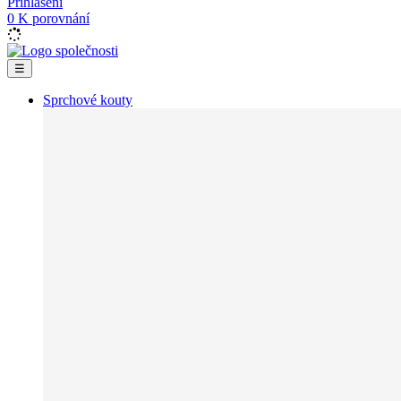
Přihlášení
0
K porovnání
☰
Sprchové kouty