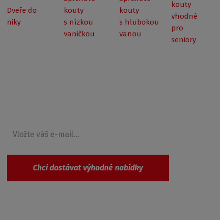
kouty
Dveře do
kouty
kouty
vhodné
niky
s nízkou
s hlubokou
pro
vaničkou
vanou
seniory
Získejte přehled o novinkách a akcích
Chci dostávat výhodné nabídky
Souhlasím se
zpracováním osobních údajů
.
Produkty