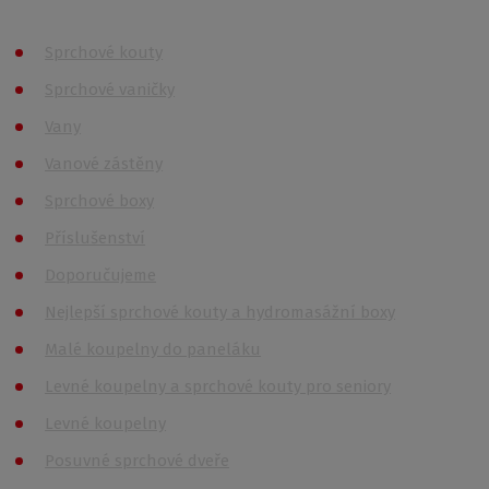
Sprchové kouty
Sprchové vaničky
Vany
Vanové zástěny
Sprchové boxy
Příslušenství
Doporučujeme
Nejlepší sprchové kouty a hydromasážní boxy
Malé koupelny do paneláku
Levné koupelny a sprchové kouty pro seniory
Levné koupelny
Posuvné sprchové dveře