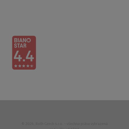
Po – Čt: 6:00 – 16:30
Pá: 6:00 – 14:30
733 627 977
© 2026, Roth Czech s.r.o. - všechna práva vyhrazena