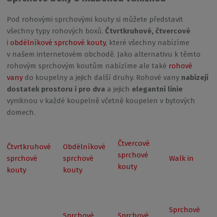
Pod rohovými sprchovými kouty si můžete představit
všechny typy rohových boxů.
Čtvrtkruhové, čtvercové
i
obdélníkové sprchové kouty
, které všechny nabízíme
v našem internetovém obchodě. Jako alternativu k těmto
rohovým sprchovým koutům nabízíme ale také
rohové
vany
do koupelny a jejich další druhy. Rohové vany
nabízejí
dostatek prostoru i pro dva
a jejich
elegantní linie
vyniknou v každé koupelně včetně koupelen v bytových
domech.
Čtvercové
Čtvrtkruhové
Obdélníkové
sprchové
sprchové
sprchové
Walk in
kouty
kouty
kouty
Sprchové
Sprchové
Sprchové