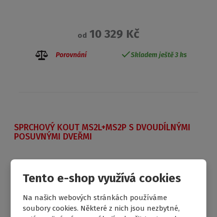
10 329 Kč
od
Porovnání
Skladem ještě 3 ks
SPRCHOVÝ KOUT MS2L+MS2P S DVOUDÍLNÝMI
POSUVNÝMI DVEŘMI
Tento e-shop využívá cookies
DOPRAVA ZDARMA
Na našich webových stránkách používáme
soubory cookies. Některé z nich jsou nezbytné,