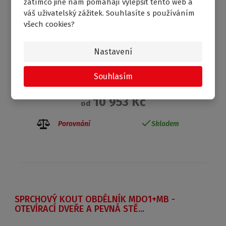
zatímco jiné nám pomáhají vylepšit tento web a
váš uživatelský zážitek. Souhlasíte s používáním
všech cookies?
Nastavení
Souhlasím
10 953 Kč
od
Porovnání
Skladem
SPRCHOVÝ KOUT OBDÉLNÍK MDO1+MB -
OTEVÍRACÍ DVEŘE A PEVNÁ STĚ...