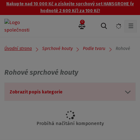
Nakupte nad 10 000 Kč a získejte sprchový set HANSGROHE (v
hodnotě 2 600 Kč) za 100 Kč!
0
☰
V
y
h
l
Úvodní strana
Rohové
Sprchové kouty
Podle tvaru
e
d
a
Rohové sprchové kouty
t
Zobrazit popis kategorie
Probíhá načítání komponenty