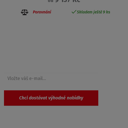
od
Porovnání
Skladem ještě 9 ks
Získejte přehled o novinkách a akcích
Chci dostávat výhodné nabídky
Souhlasím se
zpracováním osobních údajů
.