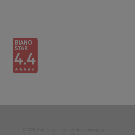
Po – Čt: 6:00 – 16:30
Pá: 6:00 – 14:30
733 627 977
© 2026, Roth Czech s.r.o. - všechna práva vyhrazena