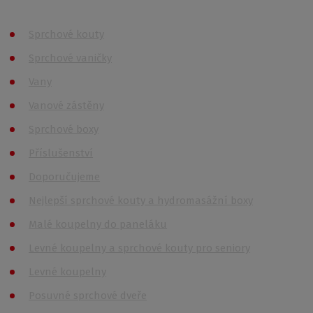
Produkty
Sprchové kouty
Sprchové vaničky
Vany
Vanové zástěny
Sprchové boxy
Příslušenství
Doporučujeme
Nejlepší sprchové kouty a hydromasážní boxy
Malé koupelny do paneláku
Levné koupelny a sprchové kouty pro seniory
Levné koupelny
Posuvné sprchové dveře