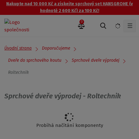
Nakupte nad 10 000 Kč a získejte sprchový set HANSGROHE (v
hodnotě 2 600 Kč) za 100 Kč!
0
☰
V
y
h
l
Úvodní strana
Doporučujeme
e
d
Dveře do sprchového koutu
Sprchové dveře výprodej
a
Roltechnik
t
Sprchové dveře výprodej - Roltechnik
Probíhá načítání komponenty